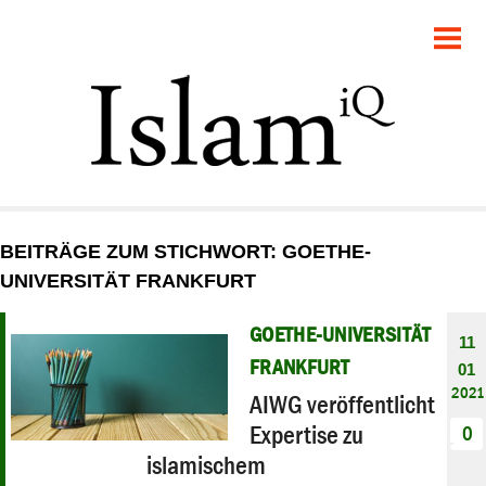
POLITIK
GESELLSCHAFT
STARTSEITE
FEUILLETON
BEITRÄGE ZUM STICHWORT: GOETHE-
RECHT
UNIVERSITÄT FRANKFURT
DEBATTE
GOETHE-UNIVERSITÄT
11
FRANKFURT
01
PANORAMA
2021
AIWG veröffentlicht
Expertise zu
0
islamischem