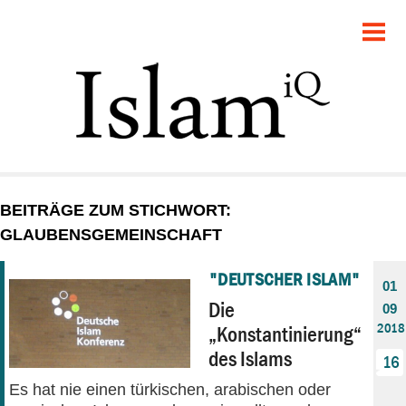
POLITIK
GESELLSCHAFT
STARTSEITE
FEUILLETON
BEITRÄGE ZUM STICHWORT:
RECHT
GLAUBENSGEMEINSCHAFT
DEBATTE
"DEUTSCHER ISLAM"
01
Die
09
PANORAMA
2018
„Konstantinierung“
des Islams
16
Es hat nie einen türkischen, arabischen oder