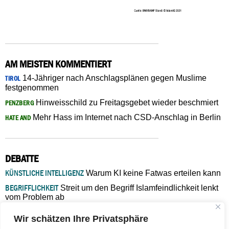
AM MEISTEN KOMMENTIERT
14-Jähriger nach Anschlagsplänen gegen Muslime
TIROL
festgenommen
Hinweisschild zu Freitagsgebet wieder beschmiert
PENZBERG
Mehr Hass im Internet nach CSD-Anschlag in Berlin
HATE AND
DEBATTE
KÜNSTLICHE INTELLIGENZ
Warum KI keine Fatwas erteilen kann
BEGRIFFLICHKEIT
Streit um den Begriff Islamfeindlichkeit lenkt
vom Problem ab
MARŠ MIRA
„In Bosnien endet der Weg, doch die
Wir schätzen Ihre Privatsphäre
Verantwortung bleibt“