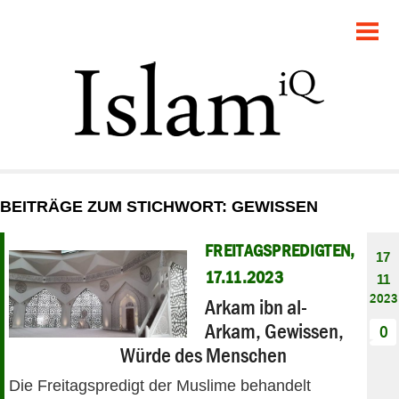
POLITIK
GESELLSCHAFT
STARTSEITE
FEUILLETON
BEITRÄGE ZUM STICHWORT: GEWISSEN
RECHT
FREITAGSPREDIGTEN,
17
DEBATTE
17.11.2023
11
2023
Arkam ibn al-
PANORAMA
Arkam, Gewissen,
0
Würde des Menschen
Die Freitagspredigt der Muslime behandelt