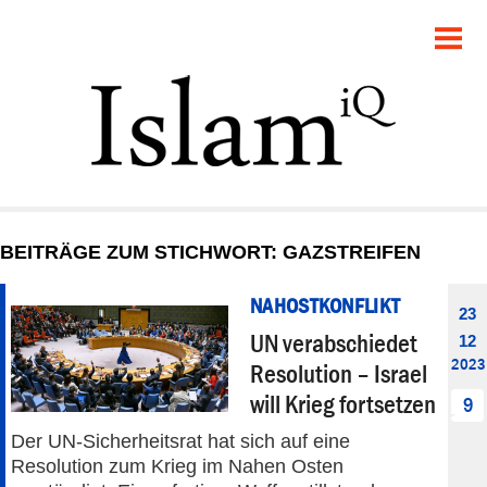
POLITIK
GESELLSCHAFT
STARTSEITE
FEUILLETON
BEITRÄGE ZUM STICHWORT: GAZSTREIFEN
RECHT
NAHOSTKONFLIKT
23
DEBATTE
UN verabschiedet
12
2023
Resolution – Israel
PANORAMA
will Krieg fortsetzen
9
Der UN-Sicherheitsrat hat sich auf eine
Resolution zum Krieg im Nahen Osten