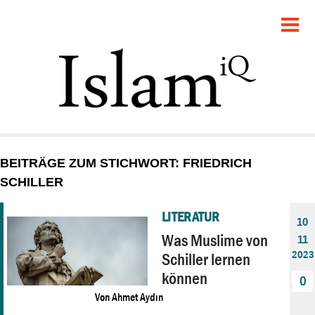
POLITIK
GESELLSCHAFT
STARTSEITE
FEUILLETON
BEITRÄGE ZUM STICHWORT: FRIEDRICH
RECHT
SCHILLER
DEBATTE
LITERATUR
10
Was Muslime von
11
PANORAMA
2023
Schiller lernen
können
0
Von
Ahmet Aydın