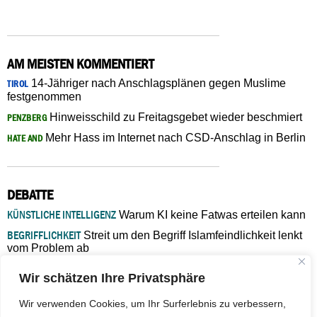
AM MEISTEN KOMMENTIERT
14-Jähriger nach Anschlagsplänen gegen Muslime
TIROL
festgenommen
Hinweisschild zu Freitagsgebet wieder beschmiert
PENZBERG
Mehr Hass im Internet nach CSD-Anschlag in Berlin
HATE AND
DEBATTE
KÜNSTLICHE INTELLIGENZ
Warum KI keine Fatwas erteilen kann
BEGRIFFLICHKEIT
Streit um den Begriff Islamfeindlichkeit lenkt
vom Problem ab
MARŠ MIRA
„In Bosnien endet der Weg, doch die
Wir schätzen Ihre Privatsphäre
Verantwortung bleibt“
ISLAMISCHE FAKULTÄT IN MÜNSTER
Eine kritische Schwelle für
Wir verwenden Cookies, um Ihr Surferlebnis zu verbessern,
die deutsche Religionspolitik