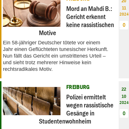
20
Mord an Mahdi B.:
11
2024
Gericht erkennt
keine rassistischen
0
Motive
Ein 58-jähriger Deutscher tötete vor einem
Jahr einen Geflüchteten tunesischer Herkunft.
Nun fällt das Gericht ein umstrittenes Urteil –
und sieht trotz mehrerer Hinweise kein
rechtsradikales Motiv.
FREIBURG
22
Polizei ermittelt
10
2024
wegen rassistische
Gesänge in
0
Studentenwohnheim