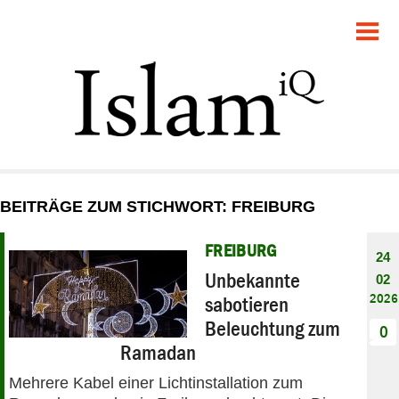
POLITIK
GESELLSCHAFT
STARTSEITE
FEUILLETON
BEITRÄGE ZUM STICHWORT: FREIBURG
RECHT
FREIBURG
24
DEBATTE
Unbekannte
02
2026
sabotieren
PANORAMA
Beleuchtung zum
0
Ramadan
Mehrere Kabel einer Lichtinstallation zum