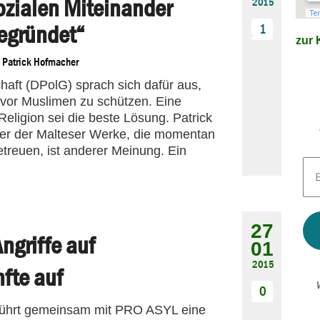
ozialen Miteinander
2015
egründet“
1
zur K
n
Patrick Hofmacher
aft (DPolG) sprach sich dafür aus,
 vor Muslimen zu schützen. Eine
eligion sei die beste Lösung. Patrick
er der Malteser Werke, die momentan
etreuen, ist anderer Meinung. Ein
E-
Mai
Adr
*
27
Angriffe auf
01
2015
fte auf
0
 führt gemeinsam mit PRO ASYL eine