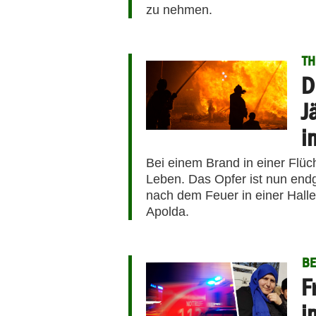
zu nehmen.
T
D
J
i
Bei einem Brand in einer Flücht
Leben. Das Opfer ist nun endgü
nach dem Feuer in einer Halle
Apolda.
BE
F
i