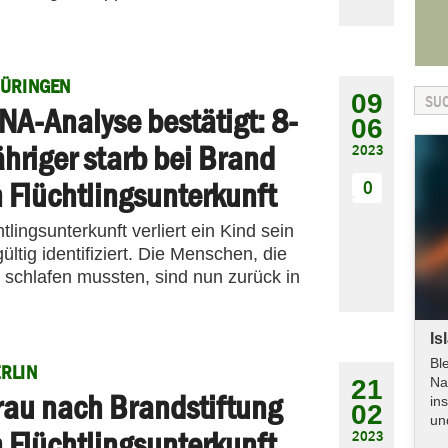
HÜRINGEN
09
NA-Analyse bestätigt: 8-
06
ähriger starb bei Brand
2023
n Flüchtlingsunterkunft
0
lingsunterkunft verliert ein Kind sein
ltig identifiziert. Die Menschen, die
 schlafen mussten, sind nun zurück in
Is
Bl
RLIN
21
Na
rau nach Brandstiftung
in
02
un
n Flüchtlingsunterkunft
2023