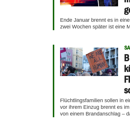
g
Ende Januar brennt es in einer
zwei Wochen später ist eine Mu
S
B
k
F
s
Flüchtlingsfamilien sollen in 
vor ihrem Einzug brennt es i
von einem Brandanschlag – d