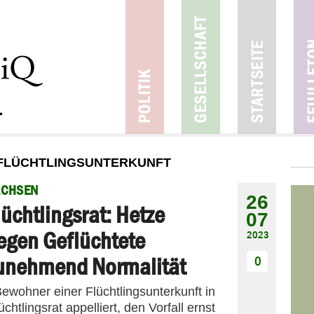
 FLÜCHTLINGSUNTERKUNFT
ACHSEN
26
lüchtlingsrat: Hetze
07
egen Geflüchtete
2023
unehmend Normalität
0
ewohner einer Flüchtlingsunterkunft in
htlingsrat appelliert, den Vorfall ernst