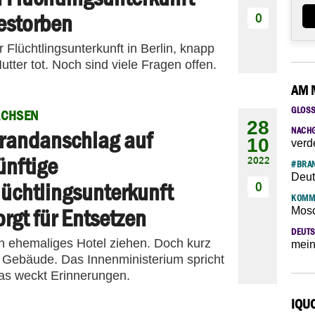
estorben
0
 Flüchtlingsunterkunft in Berlin, knapp
tter tot. Noch sind viele Fragen offen.
AM 
GLOS
ACHSEN
28
NACH
randanschlag auf
10
verd
ünftige
2022
#BRAN
Deut
lüchtlingsunterkunft
0
KOMM
orgt für Entsetzen
Mosc
DEUTS
ein ehemaliges Hotel ziehen. Doch kurz
mein
m Gebäude. Das Innenministerium spricht
as weckt Erinnerungen.
IQU