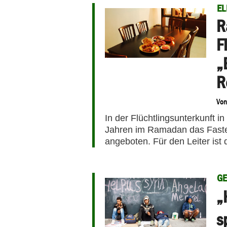
E
R
F
„
R
Vo
In der Flüchtlingsunterkunft i
Jahren im Ramadan das Faste
angeboten. Für den Leiter ist 
GE
„
s