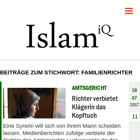
POLITIK
GESELLSCHAFT
STARTSEITE
FEUILLETON
BEITRÄGE ZUM STICHWORT: FAMILIENRICHTER
RECHT
AMTSGERICHT
18
DEBATTE
Richter verbietet
07
2017
Klägerin das
PANORAMA
Kopftuch
11
Eine Syrerin will sich von ihrem Mann scheiden
lassen. Medienberichten zufolge verbiete der