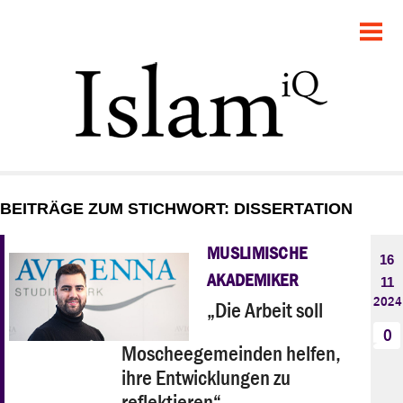
POLITIK
GESELLSCHAFT
STARTSEITE
FEUILLETON
BEITRÄGE ZUM STICHWORT: DISSERTATION
RECHT
MUSLIMISCHE
16
DEBATTE
AKADEMIKER
11
2024
„Die Arbeit soll
PANORAMA
0
Moscheegemeinden helfen,
ihre Entwicklungen zu
reflektieren“