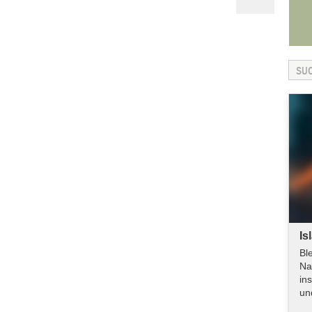
Is
Bl
Na
in
un