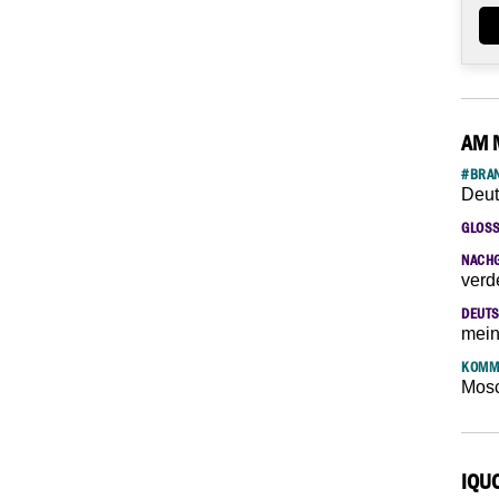
AM 
#BRAN
Deut
GLOS
NACH
verd
DEUTS
mein
KOMM
Mosc
IQU