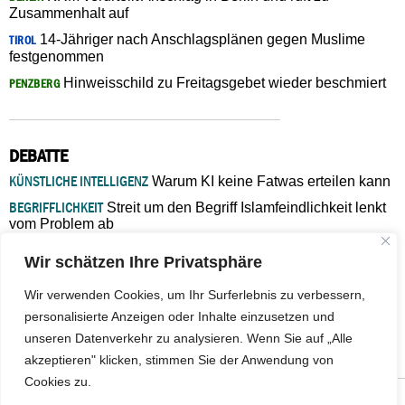
Zusammenhalt auf
14-Jähriger nach Anschlagsplänen gegen Muslime
TIROL
festgenommen
Hinweisschild zu Freitagsgebet wieder beschmiert
PENZBERG
DEBATTE
KÜNSTLICHE INTELLIGENZ
Warum KI keine Fatwas erteilen kann
BEGRIFFLICHKEIT
Streit um den Begriff Islamfeindlichkeit lenkt
vom Problem ab
MARŠ MIRA
„In Bosnien endet der Weg, doch die
Wir schätzen Ihre Privatsphäre
Verantwortung bleibt“
ISLAMISCHE FAKULTÄT IN MÜNSTER
Eine kritische Schwelle für
Wir verwenden Cookies, um Ihr Surferlebnis zu verbessern,
die deutsche Religionspolitik
personalisierte Anzeigen oder Inhalte einzusetzen und
GASTBEITRAG
Warum die muslimische Welt eine neue
unseren Datenverkehr zu analysieren. Wenn Sie auf „Alle
Soziologie braucht
akzeptieren" klicken, stimmen Sie der Anwendung von
Cookies zu.
© 2026 - IslamiQ. Alle Rechte vorbehalten.