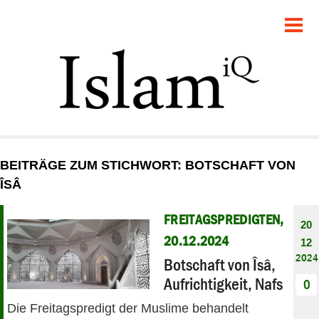
POLITIK
GESELLSCHAFT
STARTSEITE
FEUILLETON
BEITRÄGE ZUM STICHWORT: BOTSCHAFT VON
RECHT
ÎSÂ
DEBATTE
FREITAGSPREDIGTEN,
20
20.12.2024
12
PANORAMA
2024
Botschaft von Îsâ,
Aufrichtigkeit, Nafs
0
Die Freitagspredigt der Muslime behandelt