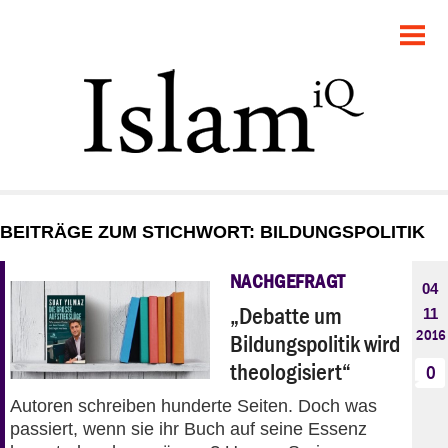
POLITIK
GESELLSCHAFT
STARTSEITE
FEUILLETON
BEITRÄGE ZUM STICHWORT: BILDUNGSPOLITIK
RECHT
NACHGEFRAGT
04
DEBATTE
„Debatte um
11
2016
Bildungspolitik wird
PANORAMA
theologisiert“
0
Autoren schreiben hunderte Seiten. Doch was
passiert, wenn sie ihr Buch auf seine Essenz