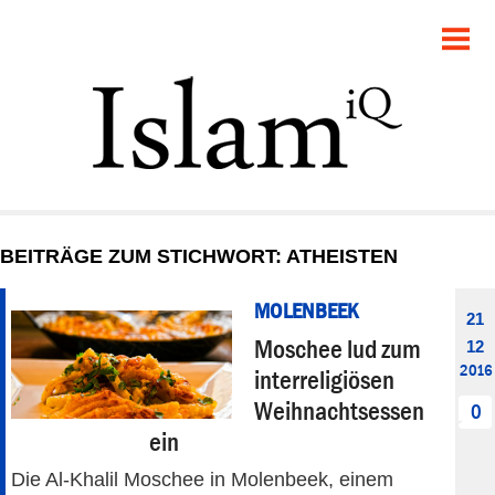
POLITIK
GESELLSCHAFT
STARTSEITE
FEUILLETON
BEITRÄGE ZUM STICHWORT: ATHEISTEN
RECHT
MOLENBEEK
21
DEBATTE
Moschee lud zum
12
2016
interreligiösen
PANORAMA
Weihnachtsessen
0
ein
Die Al-Khalil Moschee in Molenbeek, einem