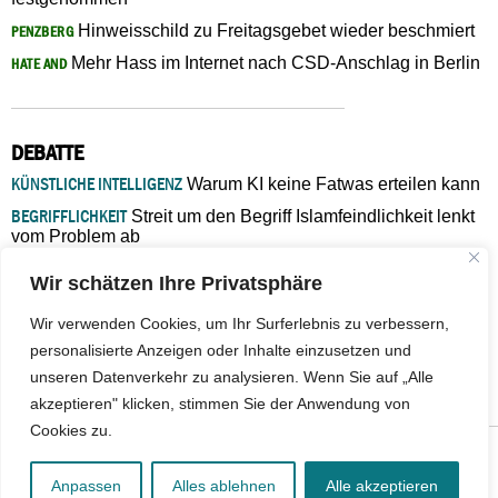
Hinweisschild zu Freitagsgebet wieder beschmiert
PENZBERG
Mehr Hass im Internet nach CSD-Anschlag in Berlin
HATE AND
DEBATTE
KÜNSTLICHE INTELLIGENZ
Warum KI keine Fatwas erteilen kann
BEGRIFFLICHKEIT
Streit um den Begriff Islamfeindlichkeit lenkt
vom Problem ab
MARŠ MIRA
„In Bosnien endet der Weg, doch die
Wir schätzen Ihre Privatsphäre
Verantwortung bleibt“
ISLAMISCHE FAKULTÄT IN MÜNSTER
Eine kritische Schwelle für
Wir verwenden Cookies, um Ihr Surferlebnis zu verbessern,
die deutsche Religionspolitik
personalisierte Anzeigen oder Inhalte einzusetzen und
GASTBEITRAG
Warum die muslimische Welt eine neue
unseren Datenverkehr zu analysieren. Wenn Sie auf „Alle
Soziologie braucht
akzeptieren" klicken, stimmen Sie der Anwendung von
Cookies zu.
© 2026 - IslamiQ. Alle Rechte vorbehalten.
Anpassen
Alles ablehnen
Alle akzeptieren
Kontakt
|
Impressum
|
Barrierefreiheit
|
Jobs
|
Netiquette
|
Mediadaten
|