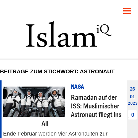
POLITIK
GESELLSCHAFT
STARTSEITE
FEUILLETON
BEITRÄGE ZUM STICHWORT: ASTRONAUT
RECHT
NASA
26
DEBATTE
Ramadan auf der
01
2023
ISS: Muslimischer
PANORAMA
Astronaut fliegt ins
0
All
Ende Februar werden vier Astronauten zur