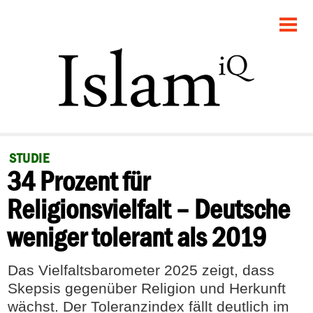
STARTSEITE
POLITIK
GESELLSCHAFT
PANORAMA
STUDIE
34 Prozent für
RECHT
Religionsvielfalt – Deutsche
FEUILLETON
weniger tolerant als 2019
DEBATTE
Das Vielfaltsbarometer 2025 zeigt, dass
Skepsis gegenüber Religion und Herkunft
wächst. Der Toleranzindex fällt deutlich im