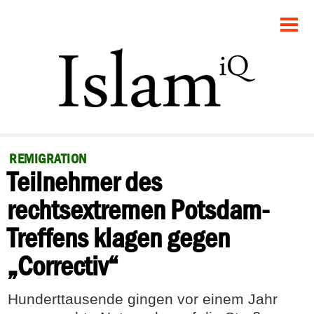
STARTSEITE
POLITIK
GESELLSCHAFT
PANORAMA
REMIGRATION
Teilnehmer des
RECHT
rechtsextremen Potsdam-
FEUILLETON
Treffens klagen gegen
DEBATTE
„Correctiv“
Hunderttausende gingen vor einem Jahr