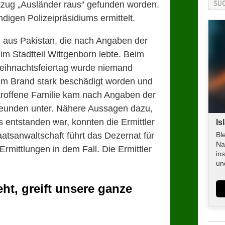
tzug „Ausländer raus“ gefunden worden.
digen Polizeipräsidiums ermittelt.
 aus Pakistan, die nach Angaben der
t im Stadtteil Wittgenborn lebte. Beim
eihnachtsfeiertag wurde niemand
em Brand stark beschädigt worden und
etroffene Familie kam nach Angaben der
Freunden unter. Nähere Aussagen dazu,
 entstanden war, konnten die Ermittler
Is
taatsanwaltschaft führt das Dezernat für
Bl
Na
 Ermittlungen in dem Fall. Die Ermittler
in
un
ht, greift unsere ganze