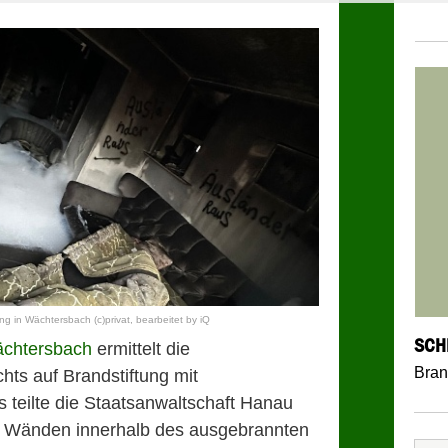
ung in Wächtersbach (c)privat, bearbeitet by iQ
SCH
chtersbach
ermittelt die
Bran
ts auf Brandstiftung mit
s teilte die Staatsanwaltschaft Hanau
 Wänden innerhalb des ausgebrannten