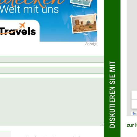
Anzeige
zur K