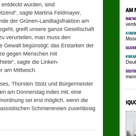
 entdeckt wurden, sind
AM 
tzend“, sagte Martina Feldmayer,
NACH
zende der Grünen-Landtagsfraktion am
verd
geht, greift unsere ganze Gesellschaft
KOMM
n zu verurteilen, man muss den
Mosc
 Gewalt begünstigt: das Erstarken der
GLOS
tze gegen Menschen mit
#BRAN
tete“, sagte die Linken-
Deut
r am Mittwoch.
DEUTS
mein
ses, Thorsten Stolz und Bürgermeister
ten am Donnerstag indes mit, eine
Einordnung sei erst möglich, wenn die
IQU
assistischen Schmierereien zuverlässig