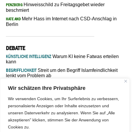
Hinweisschild zu Freitagsgebet wieder
PENZBERG
beschmiert
Mehr Hass im Internet nach CSD-Anschlag in
HATE AND
Berlin
DEBATTE
KÜNSTLICHE INTELLIGENZ
Warum KI keine Fatwas erteilen
kann
BEGRIFFLICHKEIT
Streit um den Begriff Islamfeindlichkeit
lenkt vom Problem ab
MARŠ MIRA
„In Bosnien endet der Weg, doch die
Wir schätzen Ihre Privatsphäre
Verantwortung bleibt“
ISLAMISCHE FAKULTÄT IN MÜNSTER
Eine kritische Schwelle für
Wir verwenden Cookies, um Ihr Surferlebnis zu verbessern,
die deutsche Religionspolitik
personalisierte Anzeigen oder Inhalte einzusetzen und
GASTBEITRAG
Warum die muslimische Welt eine neue
unseren Datenverkehr zu analysieren. Wenn Sie auf „Alle
Soziologie braucht
akzeptieren" klicken, stimmen Sie der Anwendung von
Cookies zu.