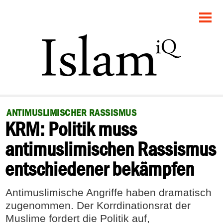
STARTSEITE
POLITIK
GESELLSCHAFT
PANORAMA
ANTIMUSLIMISCHER RASSISMUS
KRM: Politik muss
RECHT
antimuslimischen Rassismus
FEUILLETON
entschiedener bekämpfen
DEBATTE
Antimuslimische Angriffe haben dramatisch
zugenommen. Der Korrdinationsrat der
Muslime fordert die Politik auf,