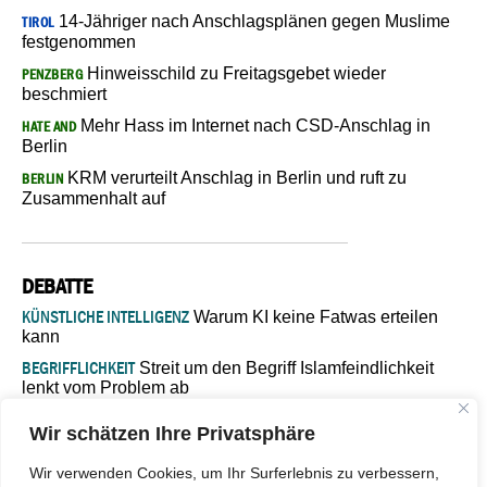
14-Jähriger nach Anschlagsplänen gegen Muslime
TIROL
festgenommen
Hinweisschild zu Freitagsgebet wieder
PENZBERG
beschmiert
Mehr Hass im Internet nach CSD-Anschlag in
HATE AND
Berlin
KRM verurteilt Anschlag in Berlin und ruft zu
BERLIN
Zusammenhalt auf
DEBATTE
KÜNSTLICHE INTELLIGENZ
Warum KI keine Fatwas erteilen
kann
BEGRIFFLICHKEIT
Streit um den Begriff Islamfeindlichkeit
lenkt vom Problem ab
MARŠ MIRA
„In Bosnien endet der Weg, doch die
Wir schätzen Ihre Privatsphäre
Verantwortung bleibt“
ISLAMISCHE FAKULTÄT IN MÜNSTER
Eine kritische Schwelle für
Wir verwenden Cookies, um Ihr Surferlebnis zu verbessern,