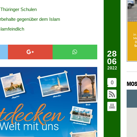
 Thüringer Schulen
Vorbehalte gegenüber dem Islam
slamfeindlich
28
06
2022
0
MOS