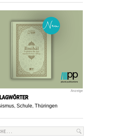
Anzeige
LAGWÖRTER
sismus
,
Schule
,
Thüringen