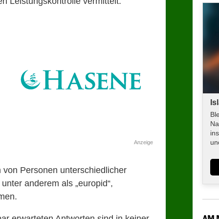
en Leistungskontrolle vermittelt.
Is
Bl
Na
in
un
Anzeige
n von Personen unterschiedlicher
 unter anderem als „europid“,
mmen.
AM 
ar erwarteten Antworten sind in keiner