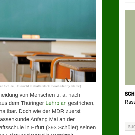
, Schule, Unterricht © shutterstock, bearbeitet by IslamiQ.
SCH
heidung von Menschen u. a. nach
Ras
 aus dem Thüringer
Lehrplan
gestrichen,
unhaltbar. Doch wie der MDR zuerst
 Rassenkunde Anfang Mai an der
tsschule in Erfurt (393 Schüler) seinen