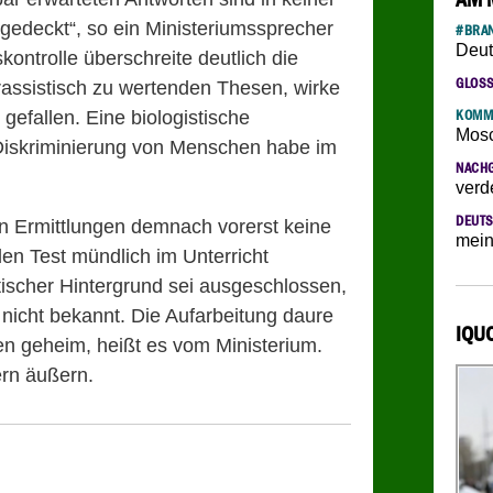
gedeckt“, so ein Ministeriumssprecher
#BRAN
Deut
ontrolle überschreite deutlich die
GLOS
rassistisch zu wertenden Thesen, wirke
 gefallen. Eine biologistische
KOMM
Mosc
iskriminierung von Menschen habe im
NACH
verd
DEUTS
en Ermittlungen demnach vorerst keine
mein
en Test mündlich im Unterricht
tischer Hintergrund sei ausgeschlossen,
 nicht bekannt. Die Aufarbeitung daure
IQU
en geheim, heißt es vom Ministerium.
ern äußern.