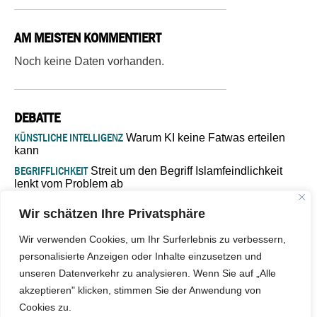
AM MEISTEN KOMMENTIERT
Noch keine Daten vorhanden.
DEBATTE
KÜNSTLICHE INTELLIGENZ
Warum KI keine Fatwas erteilen
kann
BEGRIFFLICHKEIT
Streit um den Begriff Islamfeindlichkeit
lenkt vom Problem ab
MARŠ MIRA
„In Bosnien endet der Weg, doch die
Wir schätzen Ihre Privatsphäre
Verantwortung bleibt“
ISLAMISCHE FAKULTÄT IN MÜNSTER
Eine kritische Schwelle für
Wir verwenden Cookies, um Ihr Surferlebnis zu verbessern,
die deutsche Religionspolitik
personalisierte Anzeigen oder Inhalte einzusetzen und
GASTBEITRAG
Warum die muslimische Welt eine neue
unseren Datenverkehr zu analysieren. Wenn Sie auf „Alle
Soziologie braucht
akzeptieren" klicken, stimmen Sie der Anwendung von
Cookies zu.