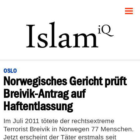
STARTSEITE
POLITIK
PANORAMA
GESELLSCHAFT
OSLO
Norwegisches Gericht prüft
RECHT
Breivik-Antrag auf
FEUILLETON
Haftentlassung
DEBATTE
Im Juli 2011 tötete der rechtsextreme
Terrorist Breivik in Norwegen 77 Menschen.
Jetzt erscheint der Täter erstmals seit