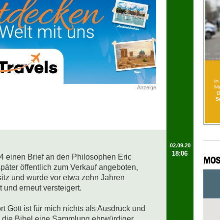
Anzeige
02.09.20
18:06
4 einen Brief an den Philosophen Eric 
MOS
päter öffentlich zum Verkauf angeboten, 
sitz und wurde vor etwa zehn Jahren 
 und erneut versteigert.

t Gott ist für mich nichts als Ausdruck und 
die Bibel eine Sammlung ehrwürdiger 