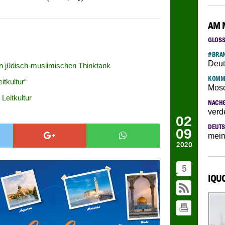
AM 
GLOS
#BRAN
Deut
n jüdisch-muslimischen Thinktank
KOMM
itkultur“
Mosc
eitkultur
NACH
verd
02
DEUTS
09
mein
2020
5
IQU