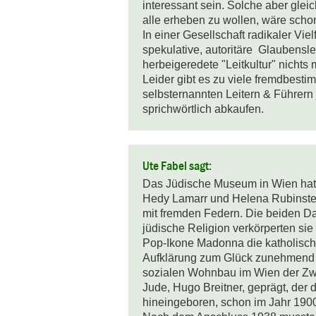
interessant sein. Solche aber gleic
alle erheben zu wollen, wäre schon 
In einer Gesellschaft radikaler Vie
spekulative, autoritäre  Glaubensl
herbeigeredete "Leitkultur" nichts m
Leider gibt es zu viele fremdbest
selbsternannten Leitern & Führern j
sprichwörtlich abkaufen.
Ute Fabel sagt:
Das Jüdische Museum in Wien hat i
Hedy Lamarr und Helena Rubinstein
mit fremden Federn. Die beiden Da
jüdische Religion verkörperten si
Pop-Ikone Madonna die katholische.
Aufklärung zum Glück zunehmend v
sozialen Wohnbau im Wien der Zwi
Jude, Hugo Breitner, geprägt, der d
hineingeboren, schon im Jahr 190