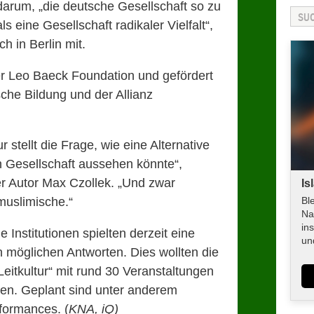
darum, „die deutsche Gesellschaft so zu
s eine Gesellschaft radikaler Vielfalt“,
ch in Berlin mit.
er Leo Baeck Foundation und gefördert
sche Bildung und der Allianz
r stellt die Frage, wie eine Alternative
n Gesellschaft aussehen könnte“,
der Autor Max Czollek. „Und zwar
Is
 muslimische.“
Bl
Na
in
he Institutionen spielten derzeit eine
un
h möglichen Antworten. Dies wollten die
eitkultur“ mit rund 30 Veranstaltungen
en. Geplant sind unter anderem
formances. (
KNA, iQ)