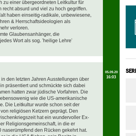
h zu einer übergeordneten Leitkultur für 
recht absurd und viel zu hoch gegriffen. 

lfalt haben einseitig-radikale, unbewiesene, 
ehren & Herrschaftsideologien als 
ehr verloren. 

immte Glaubensanhänger, die 
edes Wort als sog. 'heilige Lehre' 
SER
05.09.20
16:03
n den letzten Jahren Ausstellungen über 
 präsentiert und schmückte sich dabei 
men hatten zwar jüdische Vorfahren. Die 
e ebensowenig wie die US-amerikanische 
 Die Leitkultur wurde schon seit der 
on religiösen Ketzern geprägt. Den 
schenkriegszeit hat ein wundervoller Ex-
er Religionsgemeinschaft, in die er 
0 naserümpfend den Rücken gekehrt hat. 