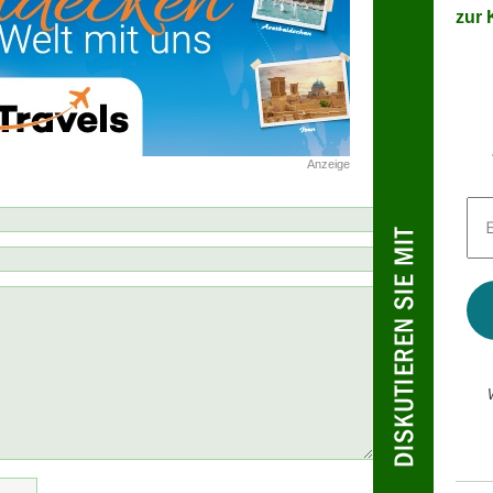
zur K
Anzeige
E-
Mai
Adr
*