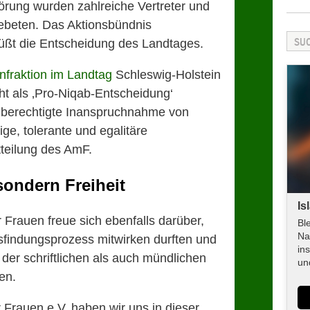
örung wurden zahlreiche Vertreter und
gebeten. Das Aktionsbündnis
rüßt die Entscheidung des Landtages.
nfraktion im Landtag
Schleswig-Holstein
cht als ‚Pro-Niqab-Entscheidung‘
chberechtigte Inanspruchnahme von
ige, tolerante und egalitäre
tteilung des AmF.
ondern Freiheit
Is
Frauen freue sich ebenfalls darüber,
Bl
Na
sfindungsprozess mitwirken durften und
in
 der schriftlichen als auch mündlichen
un
en.
 Frauen e.V. haben wir uns in dieser