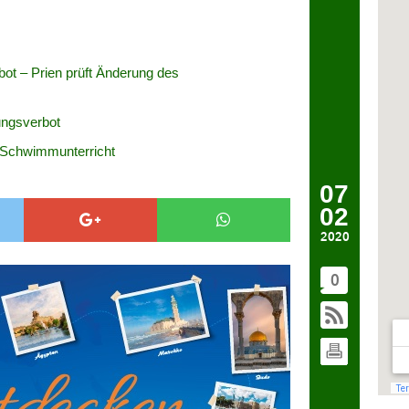
bot – Prien prüft Änderung des
ungsverbot
 Schwimmunterricht
07
02
2020
0