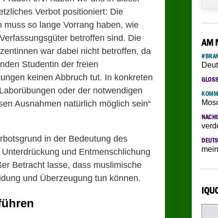
zliches Verbot positioniert: Die
en muss so lange Vorrang haben, wie
erfassungsgüter betroffen sind. Die
AM 
zentinnen war dabei nicht betroffen, da
#BRAN
nden Studentin der freien
Deut
ungen keinen Abbruch tut. In konkreten
GLOS
e Laborübungen oder der notwendigen
KOMM
Mosc
ssen Ausnahmen natürlich möglich sein“
NACH
verd
erbotsgrund in der Bedeutung des
DEUTS
mein
er Unterdrückung und Entmenschlichung
ßer Betracht lasse, dass muslimische
eidung und Überzeugung tun können.
IQU
führen