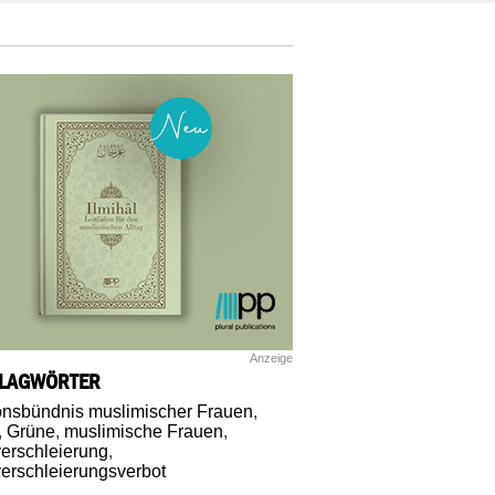
Anzeige
LAGWÖRTER
onsbündnis muslimischer Frauen
,
,
Grüne
,
muslimische Frauen
,
verschleierung
,
verschleierungsverbot