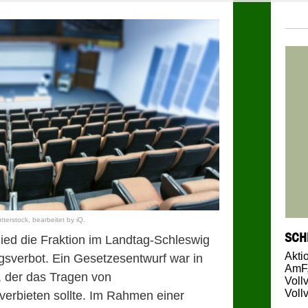
terstock, bearbeitet by iQ.
SCH
ied die Fraktion im Landtag-Schleswig
Akti
gsverbot. Ein Gesetzesentwurf war in
AmF
 der das Tragen von
Voll
Voll
verbieten sollte. Im Rahmen einer