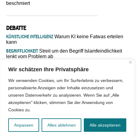
beschmiert
DEBATTE
KÜNSTLICHE INTELLIGENZ
Warum KI keine Fatwas erteilen
kann
BEGRIFFLICHKEIT
Streit um den Begriff Islamfeindlichkeit
lenkt vom Problem ab
MARŠ MIRA
„In Bosnien endet der Weg, doch die
Wir schätzen Ihre Privatsphäre
Verantwortung bleibt“
ISLAMISCHE FAKULTÄT IN MÜNSTER
Eine kritische Schwelle für
Wir verwenden Cookies, um Ihr Surferlebnis zu verbessern,
die deutsche Religionspolitik
personalisierte Anzeigen oder Inhalte einzusetzen und
GASTBEITRAG
Warum die muslimische Welt eine neue
unseren Datenverkehr zu analysieren. Wenn Sie auf „Alle
Soziologie braucht
akzeptieren" klicken, stimmen Sie der Anwendung von
Cookies zu.
© 2026 - IslamiQ. Alle Rechte vorbehalten.
Anpassen
Alles ablehnen
Alle akzeptieren
Kontakt
|
Impressum
|
Barrierefreiheit
|
Jobs
|
Netiquette
|
Mediadaten
|
Datenschutz