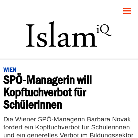
STARTSEITE
POLITIK
PANORAMA
GESELLSCHAFT
WIEN
SPÖ-Managerin will
RECHT
Kopftuchverbot für
FEUILLETON
Schülerinnen
DEBATTE
Die Wiener SPÖ-Managerin Barbara Novak
fordert ein Kopftuchverbot für Schülerinnen
und ein generelles Verbot im Bildungssektor.