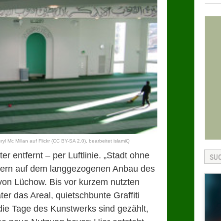
ryl Mc Millan
auf
Flickr
(CC BY-SA 2.0)
, bearbeitet islamiQ
r entfernt – per Luftlinie. „Stadt ohne
ttern auf dem langgezogenen Anbau des
on Lüchow. Bis vor kurzem nutzten
er das Areal, quietschbunte Graffiti
die Tage des Kunstwerks sind gezählt,