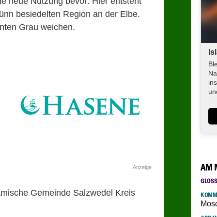
ne neue Nutzung bevor: Hier entsteht
ünn besiedelten Region an der Elbe.
enten Grau weichen.
Is
Bl
Na
in
un
AM 
Anzeige
GLOS
lamische Gemeinde Salzwedel Kreis
KOMM
Mosc