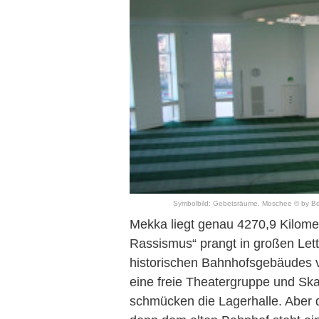
Symbolbild: Gebetsräume, Moschee © by
Be
Mekka liegt genau 4270,9 Kilomete
Rassismus“ prangt in großen Le
historischen Bahnhofsgebäudes v
eine freie Theatergruppe und Skat
schmücken die Lagerhalle. Aber 