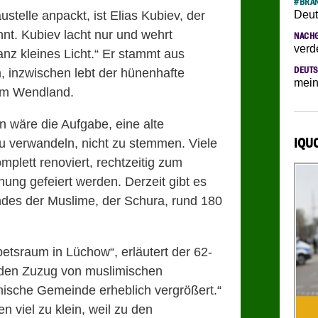
#BRAN
austelle anpackt, ist Elias Kubiev, der
Deut
nt. Kubiev lacht nur und wehrt
NACH
verd
anz kleines Licht.“ Er stammt aus
DEUTS
m, inzwischen lebt der hünenhafte
mein
 im Wendland.
 wäre die Aufgabe, eine alte
IQU
u verwandeln, nicht zu stemmen. Viele
lett renoviert, rechtzeitig zum
ung gefeiert werden. Derzeit gibt es
es der Muslime, der Schura, rund 180
betsraum in Lüchow“, erläutert der 62-
 den Zuzug von muslimischen
amische Gemeinde erheblich vergrößert.“
n viel zu klein, weil zu den