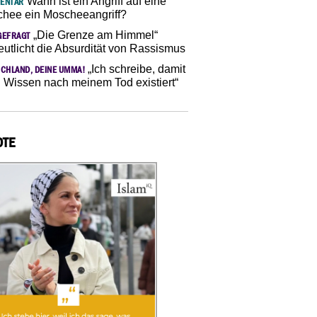
Wann ist ein Angriff auf eine
ENTAR
hee ein Moscheeangriff?
„Die Grenze am Himmel“
GEFRAGT
eutlicht die Absurdität von Rassismus
„Ich schreibe, damit
CHLAND, DEINE UMMA!
 Wissen nach meinem Tod existiert“
OTE