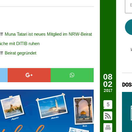
Mai
Adr
*
Muna Tatari ist neues Mitglied im NRW-Beirat
HT
äche mit DITIB ruhen
Beirat gegründet
HT
08
02
DOS
2017
5