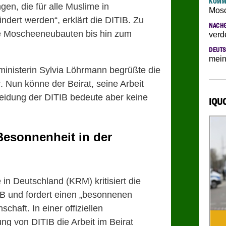
KOMM
gen, die für alle Muslime in
Mosc
ndert werden“, erklärt die DITIB. Zu
NACH
he Moscheeneubauten bis hin zum
verd
DEUTS
mein
ministerin Sylvia Löhrmann begrüßte die
. Nun könne der Beirat, seine Arbeit
heidung der DITIB bedeute aber keine
IQU
Besonnenheit in der
in Deutschland (KRM) kritisiert die
IB und fordert einen „besonnenen
haft. In einer offiziellen
g von DITIB die Arbeit im Beirat