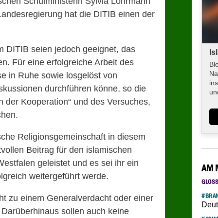
ischen Schulministerin Sylvia Löhrmann
Landesregierung hat die DITIB einen der
 DITIB seien jedoch geeignet, das
Is
en. Für eine erfolgreiche Arbeit des
Bl
Na
ese in Ruhe sowie losgelöst von
in
iskussionen durchführen könne, so die
un
hen der Kooperation“ und des Versuches,
chen.
sche Religionsgemeinschaft in diesem
vollen Beitrag für den islamischen
estfalen geleistet und es sei ihr ein
AM 
lgreich weitergeführt werde.
GLOS
#BRAN
ht zu einem Generalverdacht oder einer
Deut
. Darüberhinaus sollen auch keine