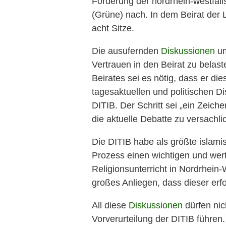
Forderung der nordrhein-westfäl
(Grüne) nach. In dem Beirat der 
acht Sitze.
Die ausufernden
Diskussionen
um
Vertrauen in den Beirat zu belast
Beirates sei es nötig, dass er di
tagesaktuellen und politischen D
DITIB. Der Schritt sei „ein Zeic
die aktuelle Debatte zu versachli
Die DITIB habe als größte islami
Prozess einen wichtigen und wert
Religionsunterricht in Nordrhein-W
großes Anliegen, dass dieser erfo
All diese
Diskussionen
dürfen nic
Vorverurteilung der DITIB führen