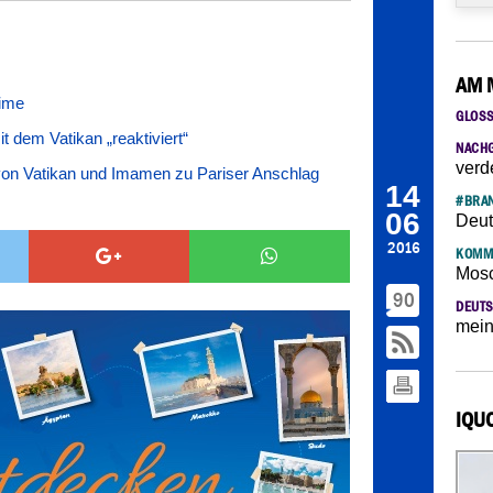
AM 
lime
GLOS
t dem Vatikan „reaktiviert“
NACH
verd
on Vatikan und Imamen zu Pariser Anschlag
14
#BRAN
06
Deut
2016
KOMM
Mosc
90
DEUTS
mein
IQU