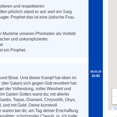
tieren und respektieren

en plözlich stand er auf, weil ein Sarg 
gte: Prophet das ist eine jüdische Frau. 
r Muslime unseren Phroheten als Vorbild 
cher und unkomplizierter.

r

t ein Prophet.
08.03.20
10:00
 und Böse. Und dieser Kampf hat oben im 
der Satan) sich gegen Gott revoltiert hat:

gel der Vollendung, voller Weisheit und 
 Garten Gottes warst du; mit allerlei 
Sardis, Topas, Diamant, Chrysolith, Onyx, 
, und mit Gold. Deine kunstvoll 
 waren bei dir; am Tag deiner Erschaffung 
esalbter, schützender Cherub, ja, ich hatte 