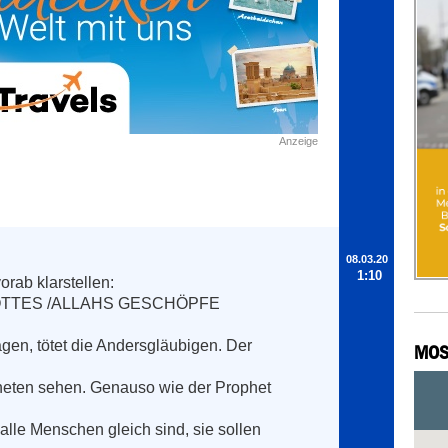
Anzeige
08.03.20
1:10
rab klarstellen:

OTTES /ALLAHS GESCHÖPFE

en, tötet die Andersgläubigen. Der 
MOS
heten sehen. Genauso wie der Prophet 
lle Menschen gleich sind, sie sollen  