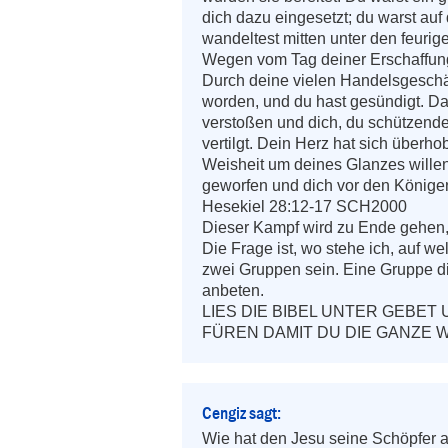
dich dazu eingesetzt; du warst auf
wandeltest mitten unter den feurig
Wegen vom Tag deiner Erschaffung 
Durch deine vielen Handelsgeschäfte
worden, und du hast gesündigt. Da
verstoßen und dich, du schützender
vertilgt. Dein Herz hat sich überh
Weisheit um deines Glanzes willen 
geworfen und dich vor den Könige
‭‭Hesekiel‬ ‭28:12-17‬ ‭SCH2000‬‬

Dieser Kampf wird zu Ende gehen, 
Die Frage ist, wo stehe ich, auf 
zwei Gruppen sein. Eine Gruppe di
anbeten. 

LIES DIE BIBEL UNTER GEBET 
FÜREN DAMIT DU DIE GANZE 
Cengiz sagt:
Wie hat den Jesu seine Schöpfer al