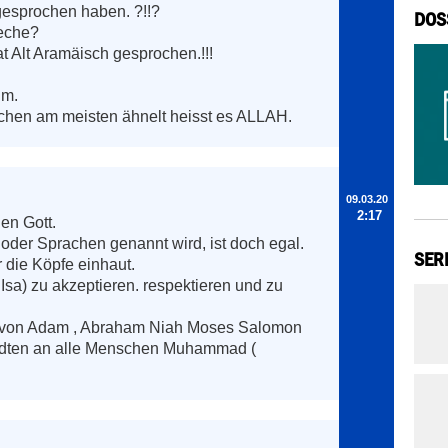
gesprochen haben. ?!!?

DOS
eche?

at Alt Aramäisch gesprochen.!!!

m.

chen am meisten ähnelt heisst es ALLAH.
09.03.20
2:17
en Gott.

oder Sprachen genannt wird, ist doch egal.

SER
die Köpfe einhaut. 

 Isa) zu akzeptieren. respektieren und zu 
 von Adam , Abraham Niah Moses Salomon 
ndten an alle Menschen Muhammad ( 