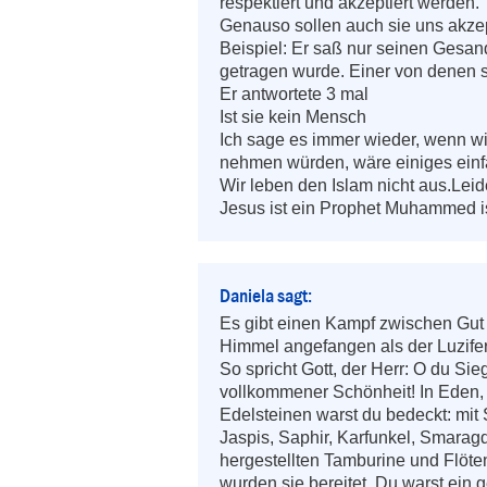
respektiert und akzeptiert werden.

Genauso sollen auch sie uns akzep
Beispiel: Er saß nur seinen Gesandt
getragen wurde. Einer von denen sa
Er antwortete 3 mal

Ist sie kein Mensch

Ich sage es immer wieder, wenn wi
nehmen würden, wäre einiges einfa
Wir leben den Islam nicht aus.Leide
Jesus ist ein Prophet Muhammed is
Daniela sagt:
Es gibt einen Kampf zwischen Gut
Himmel angefangen als der Luzifer (
So spricht Gott, der Herr: O du Sie
vollkommener Schönheit! In Eden, im
Edelsteinen warst du bedeckt: mit 
Jaspis, Saphir, Karfunkel, Smaragd
hergestellten Tamburine und Flöten
wurden sie bereitet. Du warst ein g