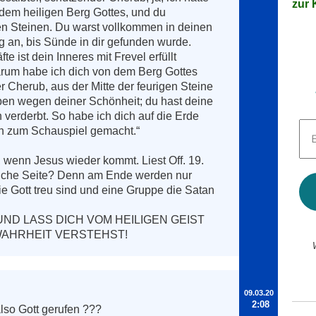
zur K
 dem heiligen Berg Gottes, und du 
en Steinen. Du warst vollkommen in deinen 
an, bis Sünde in dir gefunden wurde. 
 ist dein Inneres mit Frevel erfüllt 
rum habe ich dich von dem Berg Gottes 
 Cherub, aus der Mitte der feurigen Steine 
oben wegen deiner Schönheit; du hast deine 
verderbt. So habe ich dich auf die Erde 
E-
n zum Schauspiel gemacht.“

Mai
Adr
wenn Jesus wieder kommt. Liest Off. 19. 

*
welche Seite? Denn am Ende werden nur 
e Gott treu sind und eine Gruppe die Satan 
UND LASS DICH VOM HEILIGEN GEIST 
WAHRHEIT VERSTEHST!
09.03.20
2:08
so Gott gerufen ???
