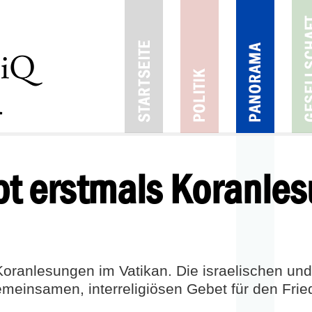
bt erstmals Koranle
Koranlesungen im Vatikan. Die israelischen un
meinsamen, interreligiösen Gebet für den Fri