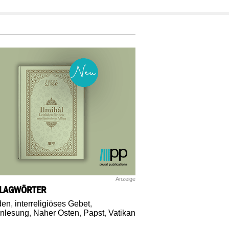
Anzeige
LAGWÖRTER
den
,
interreligiöses Gebet
,
nlesung
,
Naher Osten
,
Papst
,
Vatikan