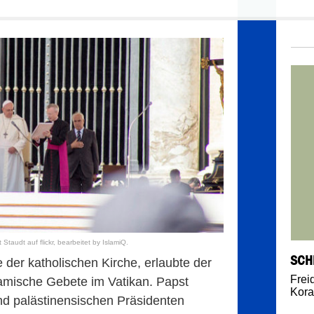
Staudt auf flickr, bearbeitet by IslamiQ.
SCH
 der katholischen Kirche, erlaubte der
Frei
amische Gebete im Vatikan. Papst
Kora
und palästinensischen Präsidenten