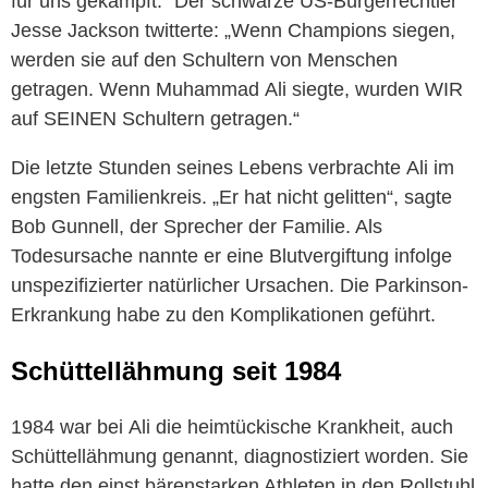
für uns gekämpft.“ Der schwarze US-Bürgerrechtler
Jesse Jackson twitterte: „Wenn Champions siegen,
werden sie auf den Schultern von Menschen
getragen. Wenn
Muhammad
Ali
siegte, wurden WIR
auf SEINEN Schultern getragen.“
Die letzte Stunden seines Lebens verbrachte
Ali
im
engsten Familienkreis. „Er hat nicht gelitten“, sagte
Bob Gunnell, der Sprecher der Familie. Als
Todesursache nannte er eine Blutvergiftung infolge
unspezifizierter natürlicher Ursachen. Die Parkinson-
Erkrankung habe zu den Komplikationen geführt.
Schüttellähmung seit 1984
1984 war bei
Ali
die heimtückische Krankheit, auch
Schüttellähmung genannt, diagnostiziert worden. Sie
hatte den einst bärenstarken Athleten in den Rollstuhl