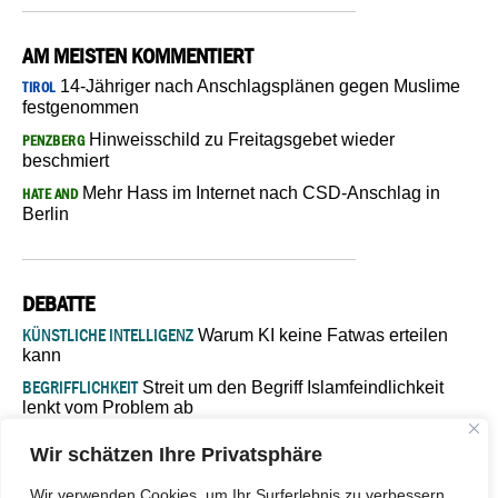
AM MEISTEN KOMMENTIERT
14-Jähriger nach Anschlagsplänen gegen Muslime
TIROL
festgenommen
Hinweisschild zu Freitagsgebet wieder
PENZBERG
beschmiert
Mehr Hass im Internet nach CSD-Anschlag in
HATE AND
Berlin
DEBATTE
KÜNSTLICHE INTELLIGENZ
Warum KI keine Fatwas erteilen
kann
BEGRIFFLICHKEIT
Streit um den Begriff Islamfeindlichkeit
lenkt vom Problem ab
MARŠ MIRA
„In Bosnien endet der Weg, doch die
Wir schätzen Ihre Privatsphäre
Verantwortung bleibt“
ISLAMISCHE FAKULTÄT IN MÜNSTER
Eine kritische Schwelle für
Wir verwenden Cookies, um Ihr Surferlebnis zu verbessern,