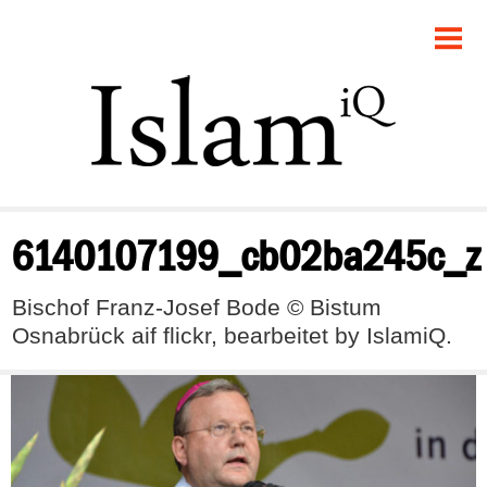
POLITIK
GESELLSCHAFT
STARTSEITE
FEUILLETON
6140107199_cb02ba245c_z
RECHT
Bischof Franz-Josef Bode © Bistum
DEBATTE
Osnabrück aif flickr, bearbeitet by IslamiQ.
PANORAMA