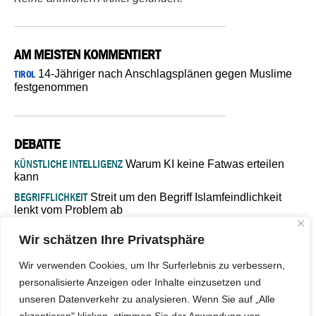
AM MEISTEN KOMMENTIERT
14-Jähriger nach Anschlagsplänen gegen Muslime
TIROL
festgenommen
DEBATTE
KÜNSTLICHE INTELLIGENZ
Warum KI keine Fatwas erteilen
kann
BEGRIFFLICHKEIT
Streit um den Begriff Islamfeindlichkeit
lenkt vom Problem ab
MARŠ MIRA
„In Bosnien endet der Weg, doch die
Wir schätzen Ihre Privatsphäre
Verantwortung bleibt“
ISLAMISCHE FAKULTÄT IN MÜNSTER
Eine kritische Schwelle für
Wir verwenden Cookies, um Ihr Surferlebnis zu verbessern,
die deutsche Religionspolitik
personalisierte Anzeigen oder Inhalte einzusetzen und
GASTBEITRAG
Warum die muslimische Welt eine neue
unseren Datenverkehr zu analysieren. Wenn Sie auf „Alle
Soziologie braucht