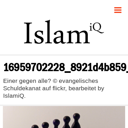
POLITIK
GESELLSCHAFT
STARTSEITE
FEUILLETON
16959702228_8921d4b859
RECHT
Einer gegen alle? © evangelisches
DEBATTE
Schuldekanat auf flickr, bearbeitet by
IslamiQ.
PANORAMA