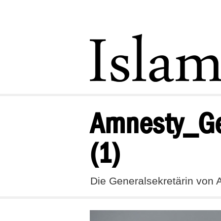
Amnesty_Ge
(1)
Die Generalsekretärin von A