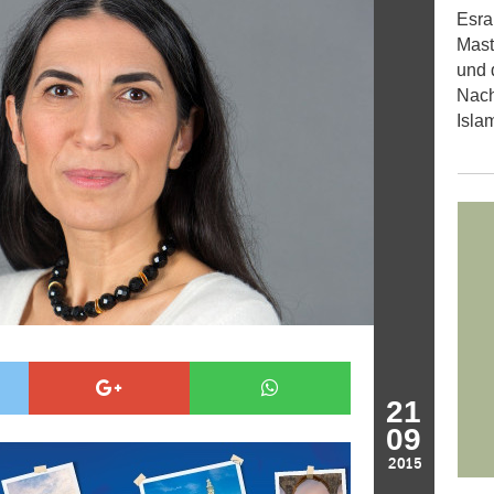
Esra
Mast
und 
Nach
Isla
21
09
2015