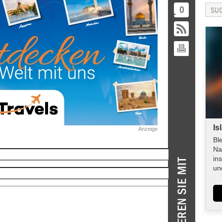
0
Is
Anzeige
Bl
Na
in
un