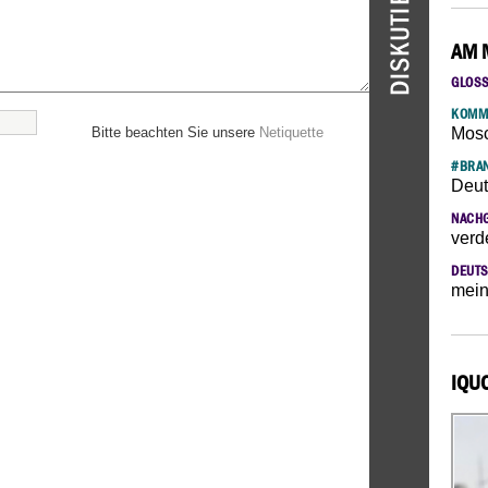
AM 
GLOS
KOMM
Bitte beachten Sie unsere
Netiquette
Mosc
#BRAN
Deut
NACH
verd
DEUTS
mein
IQU