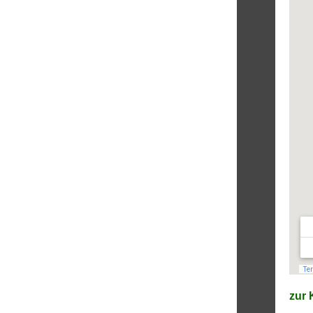
zur K