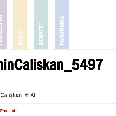
minCaliskan_5497
 Çalışkan. © AI
Esra Lale