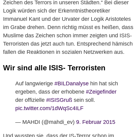
Zeichen des Terrors in unseren Städten.“ Bei dieser
Logik würden sich der Erkenntnistheoretiker
Immanuel Kant und der Urvater der Logik Aristoteles
im Grabe drehen. Denn richtig müsst es heißen, dass
Muslime das Zeichen schon immer zeigten und ISIS-
Terroristen das jetzt auch tun. Entsprechend hämisch
fallen die Reaktionen in sozialen Netzwerken aus.
Wir sind alle ISIS- Terroristen
Auf langwierige
#BILDanalyse
hin hat sich
ergeben, dass der erhobene
#Zeigefinder
der offizielle
#ISISGruß
sein soll.
pic.twitter.com/1dWqSc4ILF
— MAHDI (@mahdi_ev)
9. Februar 2015
Und wussten sie, dass der IS-Terror schon im