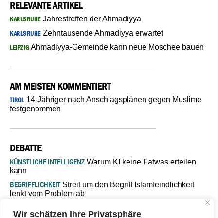
RELEVANTE ARTIKEL
Jahrestreffen der Ahmadiyya
KARLSRUHE
Zehntausende Ahmadiyya erwartet
KARLSRUHE
Ahmadiyya-Gemeinde kann neue Moschee bauen
LEIPZIG
AM MEISTEN KOMMENTIERT
14-Jähriger nach Anschlagsplänen gegen Muslime
TIROL
festgenommen
DEBATTE
KÜNSTLICHE INTELLIGENZ
Warum KI keine Fatwas erteilen
kann
BEGRIFFLICHKEIT
Streit um den Begriff Islamfeindlichkeit
lenkt vom Problem ab
MARŠ MIRA
„In Bosnien endet der Weg, doch die
Wir schätzen Ihre Privatsphäre
Verantwortung bleibt“