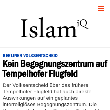
STARTSEITE
POLITIK
PANORAMA
GESELLSCHAFT
BERLINER VOLKSENTSCHEID
Kein Begegnungszentrum auf
RECHT
Tempelhofer Flugfeld
FEUILLETON
Der Volksentscheid über das frühere
DEBATTE
Tempelhofer Flugfeld hat auch direkte
Auswirkungen auf ein geplantes
interreligiöses Begegnungszentrum. Die