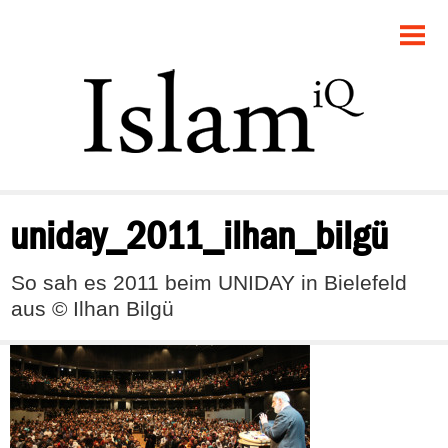
POLITIK
GESELLSCHAFT
STARTSEITE
FEUILLETON
uniday_2011_ilhan_bilgü
RECHT
So sah es 2011 beim UNIDAY in Bielefeld
DEBATTE
aus © Ilhan Bilgü
PANORAMA