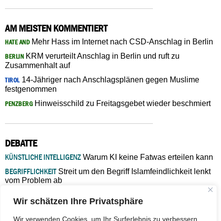
AM MEISTEN KOMMENTIERT
Mehr Hass im Internet nach CSD-Anschlag in Berlin
HATE AND
KRM verurteilt Anschlag in Berlin und ruft zu
BERLIN
Zusammenhalt auf
14-Jähriger nach Anschlagsplänen gegen Muslime
TIROL
festgenommen
Hinweisschild zu Freitagsgebet wieder beschmiert
PENZBERG
DEBATTE
KÜNSTLICHE INTELLIGENZ
Warum KI keine Fatwas erteilen kann
BEGRIFFLICHKEIT
Streit um den Begriff Islamfeindlichkeit lenkt
vom Problem ab
MARŠ MIRA
„In Bosnien endet der Weg, doch die
Wir schätzen Ihre Privatsphäre
Verantwortung bleibt“
ISLAMISCHE FAKULTÄT IN MÜNSTER
Eine kritische Schwelle für
Wir verwenden Cookies, um Ihr Surferlebnis zu verbessern,