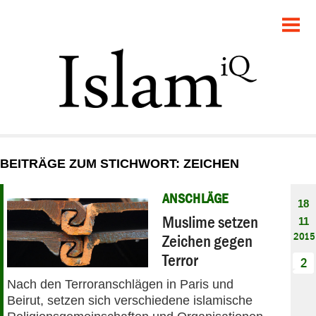
POLITIK
GESELLSCHAFT
STARTSEITE
FEUILLETON
BEITRÄGE ZUM STICHWORT: ZEICHEN
RECHT
ANSCHLÄGE
18
DEBATTE
Muslime setzen
11
2015
Zeichen gegen
PANORAMA
Terror
2
Nach den Terroranschlägen in Paris und
Beirut, setzen sich verschiedene islamische