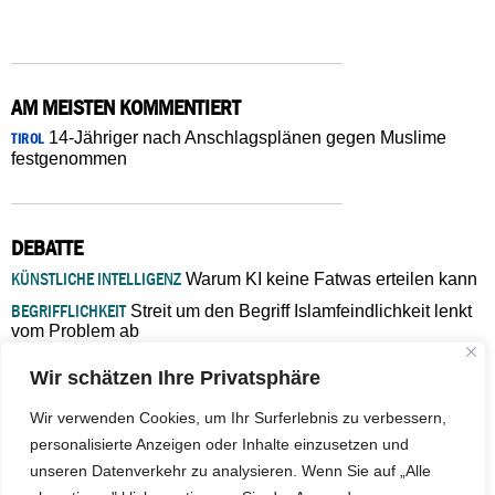
AM MEISTEN KOMMENTIERT
14-Jähriger nach Anschlagsplänen gegen Muslime
TIROL
festgenommen
DEBATTE
KÜNSTLICHE INTELLIGENZ
Warum KI keine Fatwas erteilen kann
BEGRIFFLICHKEIT
Streit um den Begriff Islamfeindlichkeit lenkt
vom Problem ab
MARŠ MIRA
„In Bosnien endet der Weg, doch die
Wir schätzen Ihre Privatsphäre
Verantwortung bleibt“
ISLAMISCHE FAKULTÄT IN MÜNSTER
Eine kritische Schwelle für
Wir verwenden Cookies, um Ihr Surferlebnis zu verbessern,
die deutsche Religionspolitik
personalisierte Anzeigen oder Inhalte einzusetzen und
GASTBEITRAG
Warum die muslimische Welt eine neue
unseren Datenverkehr zu analysieren. Wenn Sie auf „Alle
Soziologie braucht