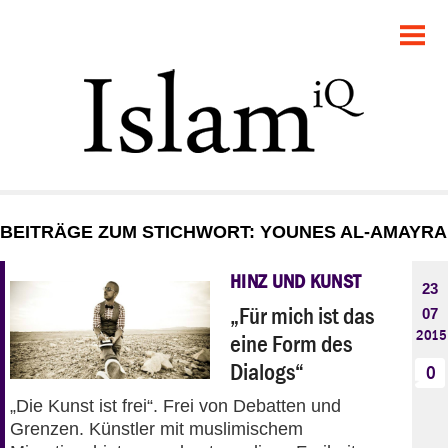
POLITIK
GESELLSCHAFT
STARTSEITE
FEUILLETON
BEITRÄGE ZUM STICHWORT: YOUNES AL-AMAYRA
RECHT
HINZ UND KUNST
23
DEBATTE
„Für mich ist das
07
2015
eine Form des
PANORAMA
Dialogs“
0
„Die Kunst ist frei“. Frei von Debatten und
Grenzen. Künstler mit muslimischem