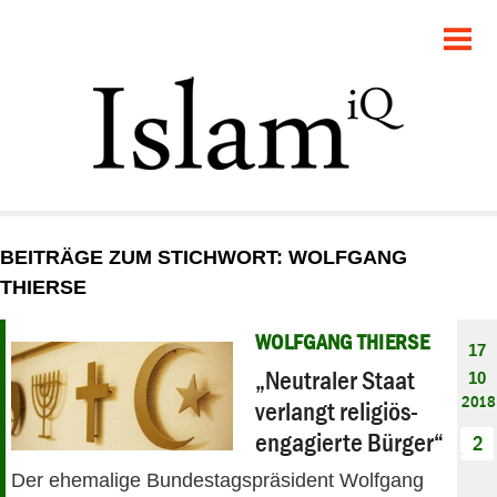
POLITIK
GESELLSCHAFT
STARTSEITE
FEUILLETON
BEITRÄGE ZUM STICHWORT: WOLFGANG
RECHT
THIERSE
DEBATTE
WOLFGANG THIERSE
17
„Neutraler Staat
10
PANORAMA
2018
verlangt religiös-
engagierte Bürger“
2
Der ehemalige Bundestagspräsident Wolfgang