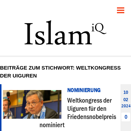
POLITIK
GESELLSCHAFT
STARTSEITE
FEUILLETON
BEITRÄGE ZUM STICHWORT: WELTKONGRESS
RECHT
DER UIGUREN
DEBATTE
NOMINIERUNG
10
Weltkongress der
02
PANORAMA
2024
Uiguren für den
Friedensnobelpreis
0
nominiert