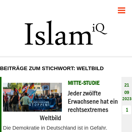
POLITIK
GESELLSCHAFT
STARTSEITE
FEUILLETON
BEITRÄGE ZUM STICHWORT: WELTBILD
RECHT
MITTE-STUDIE
21
DEBATTE
Jeder zwölfte
09
2023
Erwachsene hat ein
PANORAMA
rechtsextremes
1
Weltbild
Die Demokratie in Deutschland ist in Gefahr.