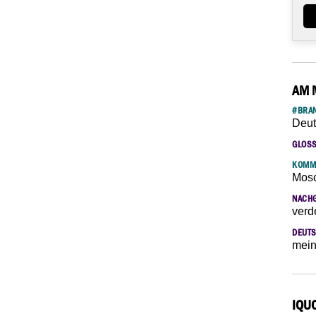
AM 
#BRAN
Deut
GLOS
KOMM
Mosc
NACH
verd
DEUTS
mein
IQU