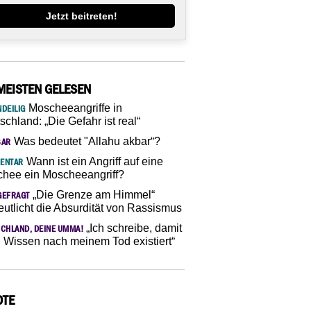
Jetzt beitreten!
MEISTEN GELESEN
Moscheeangriffe in
DEILIG
schland: „Die Gefahr ist real“
Was bedeutet "Allahu akbar“?
SAR
Wann ist ein Angriff auf eine
ENTAR
hee ein Moscheeangriff?
„Die Grenze am Himmel“
GEFRAGT
eutlicht die Absurdität von Rassismus
„Ich schreibe, damit
CHLAND, DEINE UMMA!
 Wissen nach meinem Tod existiert“
OTE