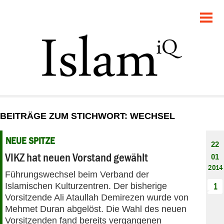
POLITIK
GESELLSCHAFT
STARTSEITE
FEUILLETON
BEITRÄGE ZUM STICHWORT: WECHSEL
RECHT
NEUE SPITZE
22
DEBATTE
VIKZ hat neuen Vorstand gewählt
01
2014
Führungswechsel beim Verband der
PANORAMA
Islamischen Kulturzentren. Der bisherige
1
Vorsitzende Ali Ataullah Demirezen wurde von
Mehmet Duran abgelöst. Die Wahl des neuen
Vorsitzenden fand bereits vergangenen