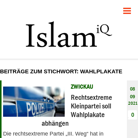
POLITIK
GESELLSCHAFT
STARTSEITE
FEUILLETON
BEITRÄGE ZUM STICHWORT: WAHLPLAKATE
RECHT
ZWICKAU
08
DEBATTE
Rechtsextreme
09
2021
Kleinpartei soll
PANORAMA
Wahlplakate
0
abhängen
Die rechtsextreme Partei „III. Weg“ hat in