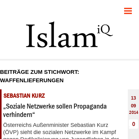
POLITIK
GESELLSCHAFT
STARTSEITE
FEUILLETON
BEITRÄGE ZUM STICHWORT:
RECHT
WAFFENLIEFERUNGEN
DEBATTE
SEBASTIAN KURZ
13
„Soziale Netzwerke sollen Propaganda
09
PANORAMA
2014
verhindern“
0
Österreichs Außenminister Sebastian Kurz
(ÖVP) sieht die sozialen Netzwerke im Kampf