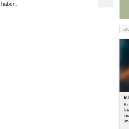
n haben.
Is
Bl
Na
in
un