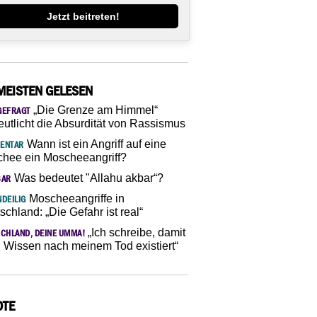
Jetzt beitreten!
MEISTEN GELESEN
„Die Grenze am Himmel“
GEFRAGT
eutlicht die Absurdität von Rassismus
Wann ist ein Angriff auf eine
ENTAR
hee ein Moscheeangriff?
Was bedeutet "Allahu akbar“?
SAR
Moscheeangriffe in
DEILIG
schland: „Die Gefahr ist real“
„Ich schreibe, damit
CHLAND, DEINE UMMA!
 Wissen nach meinem Tod existiert“
OTE