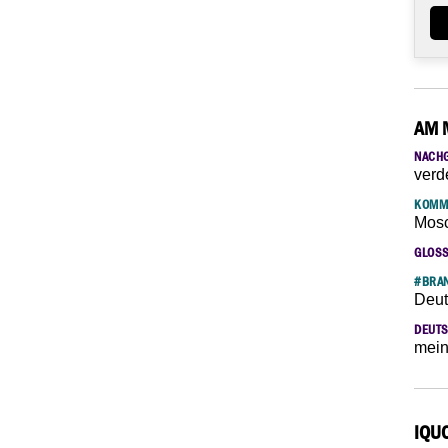
AM 
NACH
verd
KOMM
Mosc
GLOS
#BRAN
Deut
DEUTS
mein
IQU