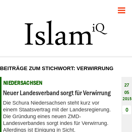
POLITIK
GESELLSCHAFT
STARTSEITE
FEUILLETON
BEITRÄGE ZUM STICHWORT: VERWIRRUNG
RECHT
NIEDERSACHSEN
27
DEBATTE
Neuer Landesverband sorgt für Verwirrung
05
2015
Die Schura Niedersachsen steht kurz vor
PANORAMA
einem Staatsvertrag mit der Landesregierung.
0
Die Gründung eines neuen ZMD-
Landesverbandes sorgt indes für Verwirrung.
Allerdings ist Einigung in Sicht.