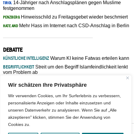
14-Jähriger nach Anschlagsplänen gegen Muslime
TIROL
festgenommen
Hinweisschild zu Freitagsgebet wieder beschmiert
PENZBERG
Mehr Hass im Internet nach CSD-Anschlag in Berlin
HATE AND
DEBATTE
KÜNSTLICHE INTELLIGENZ
Warum KI keine Fatwas erteilen kann
BEGRIFFLICHKEIT
Streit um den Begriff Islamfeindlichkeit lenkt
vom Problem ab
MARŠ MIRA
„In Bosnien endet der Weg, doch die
Wir schätzen Ihre Privatsphäre
Verantwortung bleibt“
ISLAMISCHE FAKULTÄT IN MÜNSTER
Eine kritische Schwelle für
Wir verwenden Cookies, um Ihr Surferlebnis zu verbessern,
die deutsche Religionspolitik
personalisierte Anzeigen oder Inhalte einzusetzen und
GASTBEITRAG
Warum die muslimische Welt eine neue
unseren Datenverkehr zu analysieren. Wenn Sie auf „Alle
Soziologie braucht
akzeptieren" klicken, stimmen Sie der Anwendung von
Cookies zu.
© 2026 - IslamiQ. Alle Rechte vorbehalten.