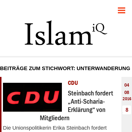
POLITIK
GESELLSCHAFT
STARTSEITE
FEUILLETON
BEITRÄGE ZUM STICHWORT: UNTERWANDERUNG
RECHT
CDU
04
DEBATTE
Steinbach fordert
08
2016
„Anti-Scharia-
PANORAMA
Erklärung“ von
8
Mitgliedern
Die Unionspolitikerin Erika Steinbach fordert