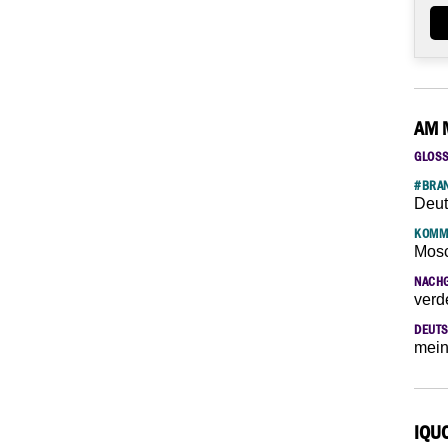
AM 
GLOS
#BRAN
Deut
KOMM
Mosc
NACH
verd
DEUTS
mein
IQU