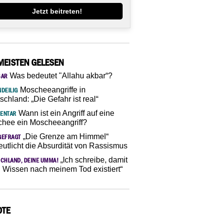
Jetzt beitreten!
MEISTEN GELESEN
Was bedeutet "Allahu akbar“?
SAR
Moscheeangriffe in
DEILIG
schland: „Die Gefahr ist real“
Wann ist ein Angriff auf eine
ENTAR
hee ein Moscheeangriff?
„Die Grenze am Himmel“
GEFRAGT
eutlicht die Absurdität von Rassismus
„Ich schreibe, damit
CHLAND, DEINE UMMA!
 Wissen nach meinem Tod existiert“
OTE