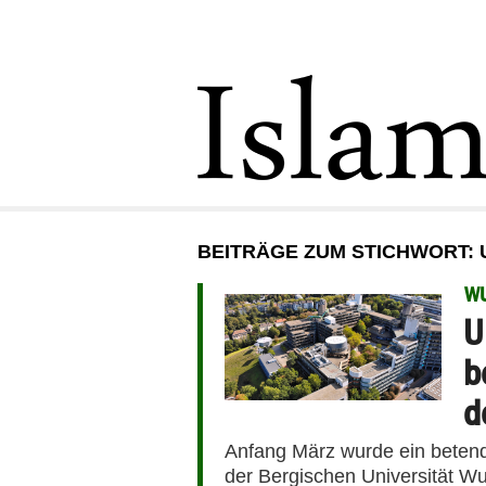
BEITRÄGE ZUM STICHWORT: 
W
U
b
d
Anfang März wurde ein betende
der Bergischen Universität Wup